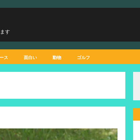
します
ース
面白い
動物
ゴルフ