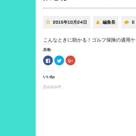
2015年10月24日
編集長
0
こんなときに助かる！ゴルフ保険の適用ケ
共有:
F
ク
ク
a
リ
リ
c
ッ
ッ
e
ク
ク
b
し
し
いいね:
o
て
て
o
T
G
k
w
o
読み込み中...
で
i
o
共
t
g
有
t
l
す
e
e
る
r
+
に
で
で
は
共
共
ク
有
有
リ
(
(
ッ
新
新
ク
し
し
し
い
い
て
ウ
ウ
く
ィ
ィ