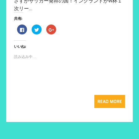
さすがサッカー発祥の国！イングランドがW杯１
次リー…
共有:
F
ク
ク
a
リ
リ
c
ッ
ッ
e
ク
ク
b
し
し
いいね:
o
て
て
o
T
G
k
w
o
読み込み中...
で
i
o
共
t
g
有
t
l
す
e
e
る
r
+
に
で
で
は
共
共
ク
有
有
リ
(
(
ッ
新
新
ク
し
し
し
い
い
READ MORE
て
ウ
ウ
く
ィ
ィ
だ
ン
ン
さ
ド
ド
い
ウ
ウ
(
で
で
新
開
開
し
き
き
い
ま
ま
ウ
す
す