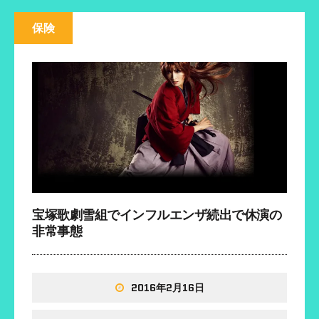
新
開
開
し
き
き
い
ま
ま
保険
ウ
す
す
ィ
)
)
ン
ド
ウ
で
開
き
ま
す
)
宝塚歌劇雪組でインフルエンザ続出で休演の
非常事態
2016年2月16日