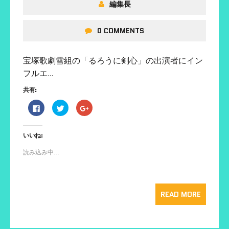
編集長
0 COMMENTS
宝塚歌劇雪組の「るろうに剣心」の出演者にイン
フルエ…
共有:
F
ク
ク
a
リ
リ
c
ッ
ッ
e
ク
ク
b
し
し
いいね:
o
て
て
o
T
G
k
w
o
読み込み中...
で
i
o
共
t
g
有
t
l
す
e
e
る
r
+
に
で
で
は
共
共
READ MORE
ク
有
有
リ
(
(
ッ
新
新
ク
し
し
し
い
い
て
ウ
ウ