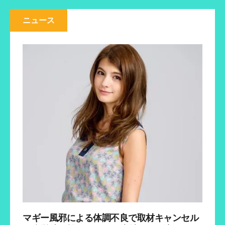
く
ィ
ィ
だ
ン
ン
さ
ド
ド
ニュース
い
ウ
ウ
(
で
で
新
開
開
し
き
き
い
ま
ま
ウ
す
す
ィ
)
)
ン
ド
ウ
で
開
き
ま
す
)
マギー風邪による体調不良で取材キャンセル