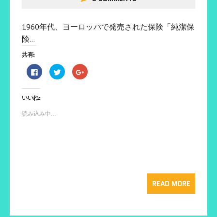
1960年代、ヨーロッパで発売された保険「純潔保
険…
共有:
F
ク
ク
a
リ
リ
c
ッ
ッ
e
ク
ク
b
し
し
いいね:
o
て
て
o
T
G
k
w
o
読み込み中...
で
i
o
共
t
g
有
t
l
す
e
e
る
r
+
に
で
で
は
共
共
ク
有
有
リ
(
(
ッ
新
新
ク
し
し
し
い
い
READ MORE
て
ウ
ウ
く
ィ
ィ
だ
ン
ン
さ
ド
ド
い
ウ
ウ
(
で
で