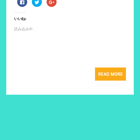
F
ク
ク
a
リ
リ
c
ッ
ッ
e
ク
ク
b
し
し
いいね:
o
て
て
o
T
G
k
w
o
読み込み中...
で
i
o
共
t
g
有
t
l
す
e
e
る
r
+
に
で
で
は
共
共
ク
有
有
リ
(
(
ッ
新
新
ク
し
し
し
い
い
READ MORE
て
ウ
ウ
く
ィ
ィ
だ
ン
ン
さ
ド
ド
い
ウ
ウ
(
で
で
新
開
開
し
き
き
い
ま
ま
ウ
す
す
ィ
)
)
ン
ド
ウ
で
開
き
ま