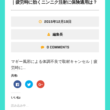
｜疲労時に効くニンニク注射に保険適用は？
2015年12月19日
編集長
0 COMMENTS
マギー風邪による体調不良で取材キャンセル｜疲
労時に…
共有:
F
ク
ク
a
リ
リ
c
ッ
ッ
e
ク
ク
b
し
し
いいね:
o
て
て
o
T
G
k
w
o
読み込み中...
で
i
o
共
t
g