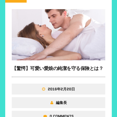
ィ
)
)
ン
ド
ウ
で
開
き
ま
す
)
【驚愕】可愛い愛娘の純潔を守る保険とは？
2016年2月20日
編集長
0 COMMENTS