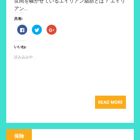
世間を騒がせているエイリアン脂肪とは？ エイリ
アン…
共有:
F
ク
ク
a
リ
リ
c
ッ
ッ
e
ク
ク
b
し
し
いいね:
o
て
て
o
T
G
k
w
o
読み込み中...
で
i
o
共
t
g
有
t
l
す
e
e
る
r
+
に
で
で
は
共
共
ク
有
有
リ
(
(
ッ
新
新
ク
し
し
し
い
い
READ MORE
て
ウ
ウ
く
ィ
ィ
だ
ン
ン
さ
ド
ド
い
ウ
ウ
(
で
で
新
開
開
し
き
き
い
ま
ま
保険
ウ
す
す