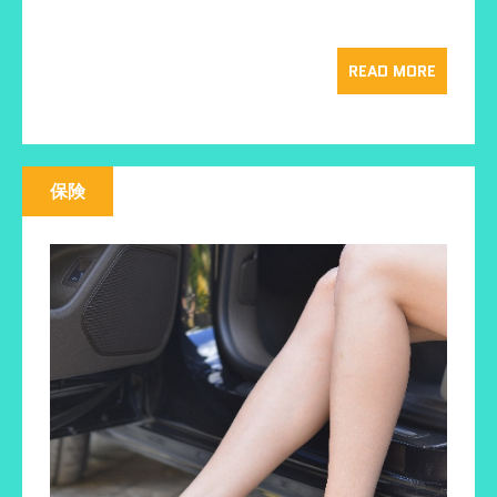
有
t
l
す
e
e
る
r
+
に
で
で
は
共
共
READ MORE
ク
有
有
リ
(
(
ッ
新
新
ク
し
し
し
い
い
て
ウ
ウ
く
ィ
ィ
だ
ン
ン
さ
ド
ド
保険
い
ウ
ウ
(
で
で
新
開
開
し
き
き
い
ま
ま
ウ
す
す
ィ
)
)
ン
ド
ウ
で
開
き
ま
す
)