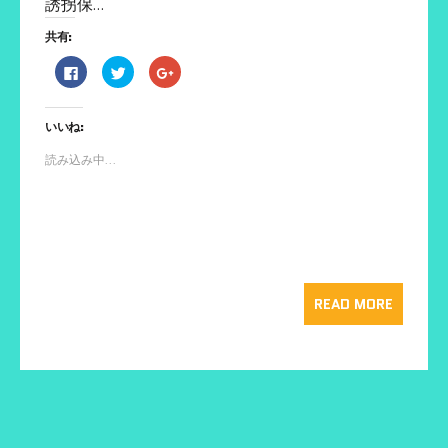
誘拐保…
共有:
F
ク
ク
a
リ
リ
c
ッ
ッ
e
ク
ク
b
し
し
いいね:
o
て
て
o
T
G
k
w
o
読み込み中...
で
i
o
共
t
g
有
t
l
す
e
e
る
r
+
に
で
で
は
共
共
ク
有
有
リ
(
(
ッ
新
新
ク
し
し
し
い
い
READ MORE
て
ウ
ウ
く
ィ
ィ
だ
ン
ン
さ
ド
ド
い
ウ
ウ
(
で
で
新
開
開
し
き
き
い
ま
ま
ウ
す
す
ィ
)
)
ン