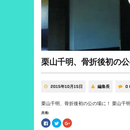
栗山千明、骨折後初の公
2015年10月15日
編集長
0
栗山千明、骨折後初の公の場に！ 栗山千明
共有:
F
ク
ク
a
リ
リ
c
ッ
ッ