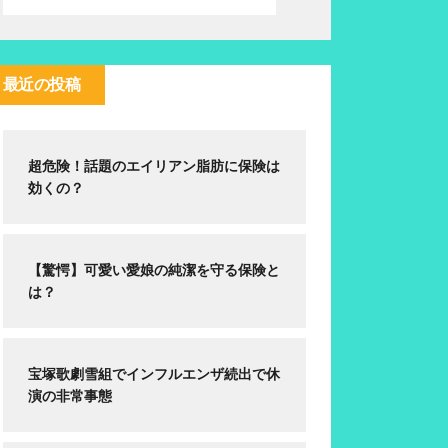
最近の投稿
超危険！話題のエイリアン脂肪に保険は
効くの？
【驚愕】可愛い愛娘の純潔を守る保険と
は？
宝塚歌劇雪組でインフルエンザ続出で休
演の非常事態