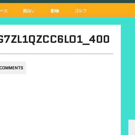
ース
面白い
動物
ゴルフ
G7ZL1QZCC6LO1_400
 COMMENTS