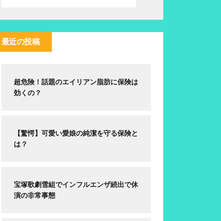
最近の投稿
超危険！話題のエイリアン脂肪に保険は
効くの？
【驚愕】可愛い愛娘の純潔を守る保険と
は？
宝塚歌劇雪組でインフルエンザ続出で休
演の非常事態