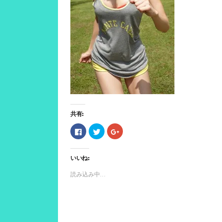
共有:
F
ク
ク
a
リ
リ
c
ッ
ッ
e
ク
ク
b
し
し
いいね:
o
て
て
o
T
G
k
w
o
読み込み中...
で
i
o
共
t
g
有
t
l
す
e
e
る
r
+
に
で
で
は
共
共
ク
有
有