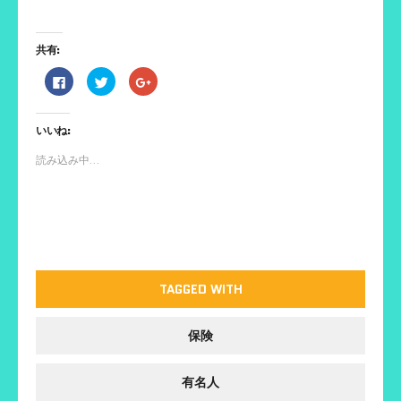
共有:
F
ク
ク
a
リ
リ
c
ッ
ッ
e
ク
ク
b
し
し
いいね:
o
て
て
o
T
G
k
w
o
読み込み中...
で
i
o
共
t
g
有
t
l
す
e
e
る
r
+
に
で
で
は
共
共
ク
有
有
リ
(
(
ッ
新
新
ク
し
し
し
い
い
TAGGED WITH
て
ウ
ウ
く
ィ
ィ
だ
ン
ン
さ
ド
ド
保険
い
ウ
ウ
(
で
で
新
開
開
し
き
き
い
ま
ま
有名人
ウ
す
す
ィ
)
)