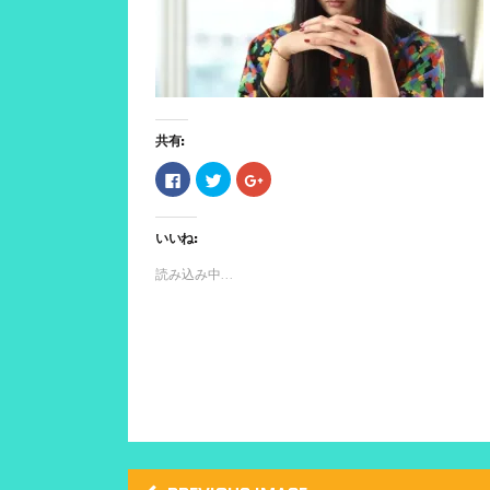
共有:
F
ク
ク
a
リ
リ
c
ッ
ッ
e
ク
ク
b
し
し
いいね:
o
て
て
o
T
G
k
w
o
読み込み中...
で
i
o
共
t
g
有
t
l
す
e
e
る
r
+
に
で
で
は
共
共
ク
有
有
リ
(
(
ッ
新
新
ク
し
し
し
い
い
て
ウ
ウ
く
ィ
ィ
だ
ン
ン
さ
ド
ド