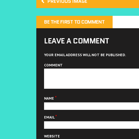
い
ウ
ウ
PREVIOUS IMAGE
(
で
で
新
開
開
し
き
き
い
ま
ま
ウ
す
す
BE THE FIRST TO COMMENT
ィ
)
)
ン
ド
ウ
で
LEAVE A COMMENT
開
き
ま
す
YOUR EMAIL ADDRESS WILL NOT BE PUBLISHED.
)
COMMENT
*
NAME
*
EMAIL
WEBSITE