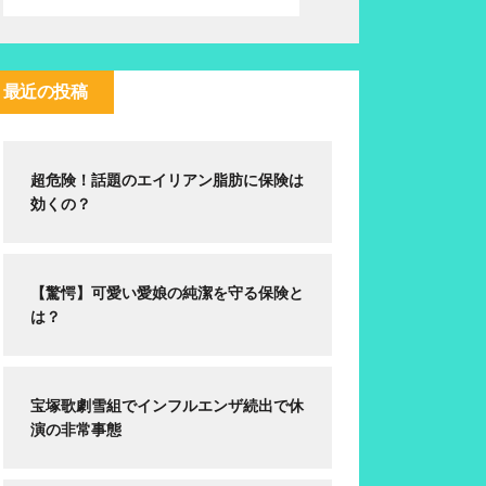
最近の投稿
超危険！話題のエイリアン脂肪に保険は
効くの？
【驚愕】可愛い愛娘の純潔を守る保険と
は？
宝塚歌劇雪組でインフルエンザ続出で休
演の非常事態