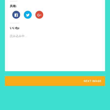
共有:
F
ク
ク
a
リ
リ
c
ッ
ッ
e
ク
ク
b
し
し
いいね:
o
て
て
o
T
G
k
w
o
読み込み中...
で
i
o
共
t
g
有
t
l
す
e
e
る
r
+
に
で
で
は
共
共
ク
有
有
リ
(
(
ッ
新
新
ク
し
し
し
い
い
て
ウ
ウ
く
ィ
ィ
だ
ン
ン
NEXT IMAGE
さ
ド
ド
い
ウ
ウ
(
で
で
新
開
開
し
き
き
い
ま
ま
ウ
す
す
ィ
)
)
ン
ド