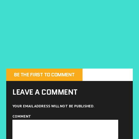
ウ
で
開
き
ま
す
)
BE THE FIRST TO COMMENT
LEAVE A COMMENT
YOUR EMAIL ADDRESS WILL NOT BE PUBLISHED.
COMMENT