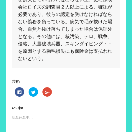
会社ロイズの調査員２人以上による、確認が
必要であり、彼らの認定を受けなければなら
ない義務を負っている。病気で毛が抜けた場
合、自然と抜け落ちてしまった場合は保証外
となる。その他には、核汚染、テロ、戦争、
侵略、大量破壊兵器、スキンダイビング・・
を原因とする胸毛損失にも保険金は支払われ
ないという。
共有:
F
ク
ク
a
リ
リ
c
ッ
ッ
e
ク
ク
b
し
し
いいね:
o
て
て
o
T
G
k
w
o
読み込み中...
で
i
o
共
t
g
有
t
l
す
e
e