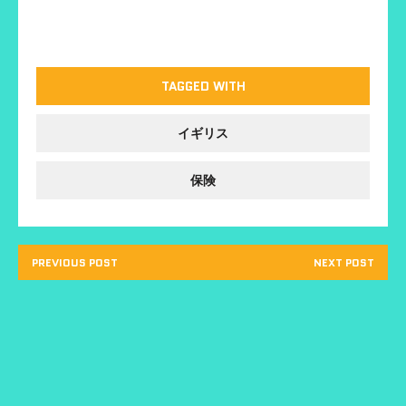
る
r
+
に
で
で
は
共
共
ク
有
有
リ
(
(
ッ
新
新
ク
し
し
し
い
い
TAGGED WITH
て
ウ
ウ
く
ィ
ィ
だ
ン
ン
さ
ド
ド
イギリス
い
ウ
ウ
(
で
で
新
開
開
し
き
き
い
ま
ま
保険
ウ
す
す
ィ
)
)
ン
ド
ウ
で
開
PREVIOUS POST
NEXT POST
き
ま
す
)